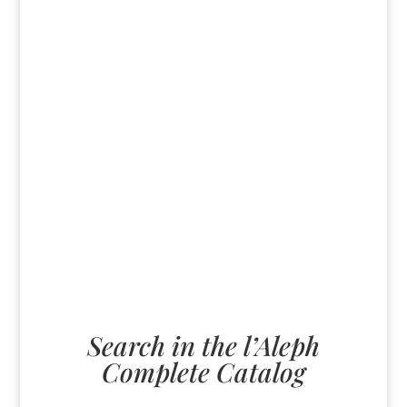
Lilla Svarta Fisken (Swedish)
Lilla Svarta Fisken (Swedish) Samad
Behrangi - - Den Lilla Svarta Fisken blev
ursprungligen publicerad 1968 och skriven
som en metafor för en nation där det var
farligt att våga vara politiskt annorlunda.
Boken var förbjuden i Iran fram till
revolutionen. Enkelheten i en ’barnbok’
om en fisk som vågar beblanda sig med
andra sorters varelser och andra sätt att
leva, erbjuder en ...
Search in the l’Aleph
Complete Catalog