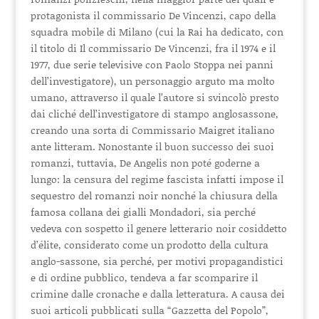
protagonista il commissario De Vincenzi, capo della
squadra mobile di Milano (cui la Rai ha dedicato, con
il titolo di Il commissario De Vincenzi, fra il 1974 e il
1977, due serie televisive con Paolo Stoppa nei panni
dell’investigatore), un personaggio arguto ma molto
umano, attraverso il quale l’autore si svincolò presto
dai cliché dell’investigatore di stampo anglosassone,
creando una sorta di Commissario Maigret italiano
ante litteram. Nonostante il buon successo dei suoi
romanzi, tuttavia, De Angelis non poté goderne a
lungo: la censura del regime fascista infatti impose il
sequestro del romanzi noir nonché la chiusura della
famosa collana dei gialli Mondadori, sia perché
vedeva con sospetto il genere letterario noir cosiddetto
d’élite, considerato come un prodotto della cultura
anglo-sassone, sia perché, per motivi propagandistici
e di ordine pubblico, tendeva a far scomparire il
crimine dalle cronache e dalla letteratura. A causa dei
suoi articoli pubblicati sulla “Gazzetta del Popolo”,