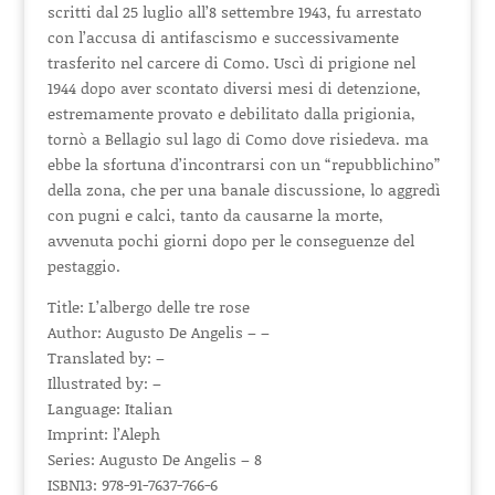
scritti dal 25 luglio all’8 settembre 1943, fu arrestato
con l’accusa di antifascismo e successivamente
trasferito nel carcere di Como. Uscì di prigione nel
1944 dopo aver scontato diversi mesi di detenzione,
estremamente provato e debilitato dalla prigionia,
tornò a Bellagio sul lago di Como dove risiedeva. ma
ebbe la sfortuna d’incontrarsi con un “repubblichino”
della zona, che per una banale discussione, lo aggredì
con pugni e calci, tanto da causarne la morte,
avvenuta pochi giorni dopo per le conseguenze del
pestaggio.
Title: L’albergo delle tre rose
Author: Augusto De Angelis – –
Translated by: –
Illustrated by: –
Language: Italian
Imprint: l’Aleph
Series: Augusto De Angelis – 8
ISBN13: 978-91-7637-766-6