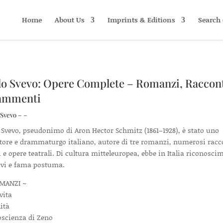
Home
About Us
Imprints & Editions
Search 
lo Svevo: Opere Complete – Romanzi, Raccont
ammenti
 Svevo – –
o Svevo, pseudonimo di Aron Hector Schmitz (1861–1928), è stato uno
ttore e drammaturgo italiano, autore di tre romanzi, numerosi racc
i e opere teatrali. Di cultura mitteleuropea, ebbe in Italia riconosci
ivi e fama postuma.
MANZI ~
vita
lità
oscienza di Zeno