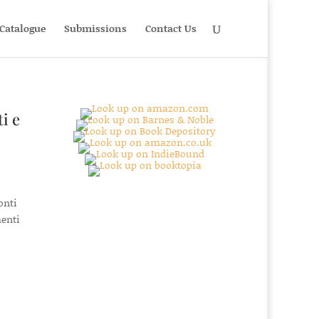
Catalogue
Submissions
Contact Us
i e
onti
menti