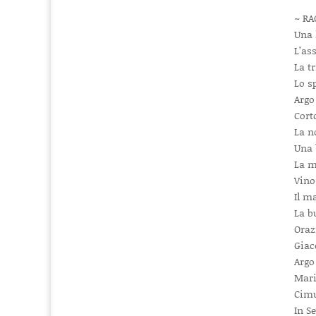
~ RA
Una 
L’as
La t
Lo s
Argo
Cort
La n
Una 
La m
Vino
Il m
La b
Oraz
Gia
Argo
Mar
Cimu
In S