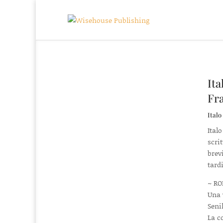
Ita
Fr
Italo
Ital
scri
brev
tard
~ RO
Una 
Seni
La c