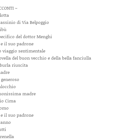
CCONTI ~
lotta
sassinio di Via Belpoggio
ribù
pecifico del dottor Menghi
 e il suo padrone
o viaggio sentimentale
ovella del buon vecchio e della bella fanciulla
burla riuscita
adre
 generoso
alocchio
uonissima madre
io Cima
como
 e il suo padrone
ianno
tti
erenella