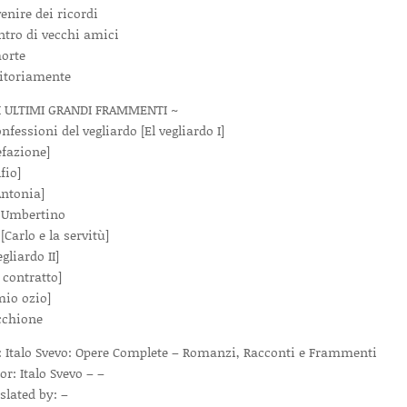
venire dei ricordi
ntro di vecchi amici
orte
itoriamente
I ULTIMI GRANDI FRAMMENTI ~
nfessioni del vegliardo [El vegliardo I]
efazione]
lfio]
Antonia]
I] Umbertino
 [Carlo e la servitù]
egliardo II]
 contratto]
mio ozio]
ecchione
e: Italo Svevo: Opere Complete – Romanzi, Racconti e Frammenti
or: Italo Svevo – –
slated by: –