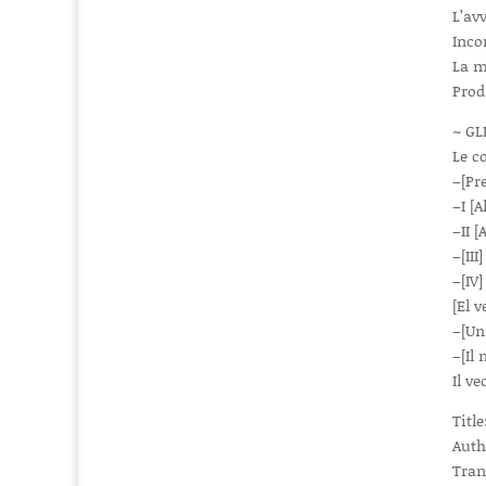
L’av
Inco
La m
Prod
~ GL
Le co
–[Pr
–I [A
–II [
–[II
–[IV]
[El v
–[Un
–[Il 
Il v
Titl
Auth
Tran