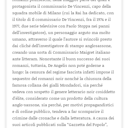
protagonista il commissario De Vincenzi, capo della
squadra mobile di Milano (cui la Rai ha dedicato, con
il titolo di Il commissario De Vincenzi, fra il 1974 e il
1977, due serie televisive con Paolo Stoppa nei panni
dell’investigatore), un personaggio arguto ma molto
umano, attraverso il quale l’autore si svincolò presto
dai cliché dell’investigatore di stampo anglosassone,
creando una sorta di Commissario Maigret italiano
ante litteram. Nonostante il buon successo dei suoi
romanzi, tuttavia, De Angelis non poté goderne a
lungo: la censura del regime fascista infatti impose il
sequestro del romanzi noir nonché la chiusura della
famosa collana dei gialli Mondadori, sia perché
vedeva con sospetto il genere letterario noir cosiddetto
d’élite, considerato come un prodotto della cultura
anglo-sassone, sia perché, per motivi propagandistici
e di ordine pubblico, tendeva a far scomparire il
crimine dalle cronache e dalla letteratura. A causa dei
suoi articoli pubblicati sulla “Gazzetta del Popolo”,