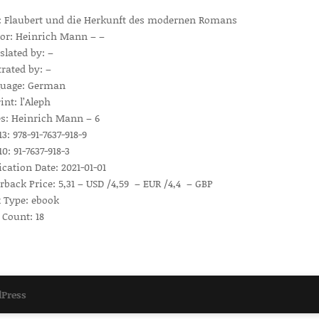
e: Flaubert und die Herkunft des modernen Romans
or: Heinrich Mann – –
slated by: –
trated by: –
uage: German
int: l’Aleph
es: Heinrich Mann – 6
3: 978-91-7637-918-9
0: 91-7637-918-3
ication Date: 2021-01-01
rback Price: 5,31 – USD /4,59 – EUR /4,4 – GBP
 Type: ebook
 Count: 18
Press