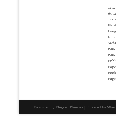
Titl
Auth
Tran
Illus
Lang
Impr
Seri
ISBN1
ISBN1
Publ
Pape
Book
Page
Designed by
Elegant Themes
| Powered by
Word