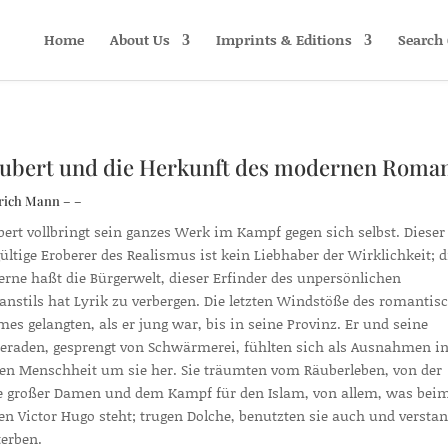
Home
About Us
Imprints & Editions
Search 
aubert und die Herkunft des modernen Roma
rich Mann – –
bert vollbringt sein ganzes Werk im Kampf gegen sich selbst. Dieser
ültige Eroberer des Realismus ist kein Liebhaber der Wirklichkeit; d
rne haßt die Bürgerwelt, dieser Erfinder des unpersönlichen
nstils hat Lyrik zu verbergen. Die letzten Windstöße des romantis
mes gelangten, als er jung war, bis in seine Provinz. Er und seine
raden, gesprengt von Schwärmerei, fühlten sich als Ausnahmen in
ten Menschheit um sie her. Sie träumten vom Räuberleben, von der
e großer Damen und dem Kampf für den Islam, von allem, was bei
en Victor Hugo steht; trugen Dolche, benutzten sie auch und versta
terben.