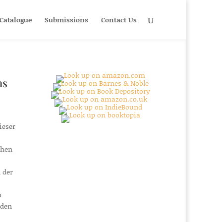
Catalogue
Submissions
Contact Us
ns
ieser
chen
 der
m
nden