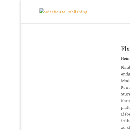
Fl
Hein
Flau
endg
Mode
Roma
Stur
Kame
plat
Lieb
früh
zu s