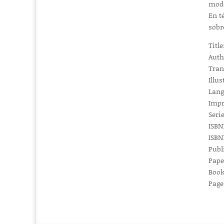
mode
En t
sobr
Title
Auth
Tran
Illus
Lang
Impr
Serie
ISBN1
ISBN1
Publ
Pape
Book
Page