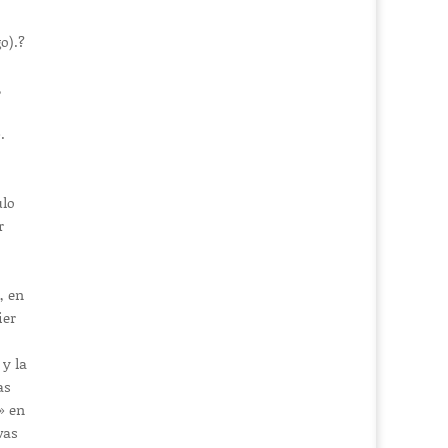
o).?
,
.
ulo
r
, en
ier
 y la
as
» en
vas