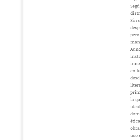
Segú
dist
Sin 
desp
pero
manu
Aunq
inst
inno
en l
desd
lite
prim
la q
idea
domi
étic
obra
uso 