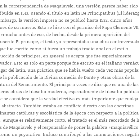
n la correspondencia de Maquiavelo, una versión parece haber sido
ribuida en 1513, usando el título en latín De Principatibus (El liderazg
embargo, la versión impresa no se publicó hasta 1532, cinco años
ués de su muerte. Esto se hizo con el permiso del Papa Clemente VII
 «mucho antes de eso, de hecho, desde la primera aparición del
scrito El príncipe, el texto ya representaba una obra controversial»
ue fue escrito como si fuera un trabajo tradicional en el estilo
rucción de príncipes, en general se acepta que fue especialmente
vador. Esto es solo en parte porque fue escrito en el italiano vernác
ugar del latín, una práctica que se había vuelto cada vez más popula
e la publicación de la Divina comedia de Dante y otras obras de la
ratura del Renacimiento. El príncipe a veces se dice que es una de las
eras obras de filosofía moderna, especialmente de filosofía política
ue se considera que la verdad efectiva es más importante que cualqu
l abstracto. También estaba en conflicto directo con las doctrinas
nantes católicas y escolástica de la época con respecto a la política
a. Aunque es relativamente corto, el tratado es el más recordado de l
s de Maquiavelo y el responsable de poner la palabra «maquiavélico
como un peyorativo. Incluso contribuyó a las connotaciones negati