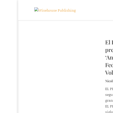
El 
pre
‘An
Fed
Vol
Nicol
EL P
segu
gran
EL PR
sigl