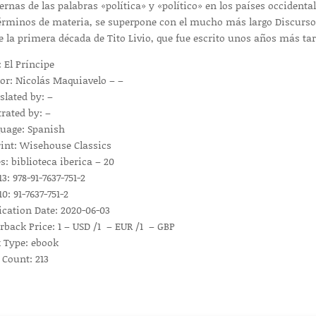
rnas de las palabras «política» y «político» en los países occidental
érminos de materia, se superpone con el mucho más largo Discurso
e la primera década de Tito Livio, que fue escrito unos años más tar
: El Príncipe
or: Nicolás Maquiavelo – –
slated by: –
trated by: –
uage: Spanish
int: Wisehouse Classics
s: biblioteca iberica – 20
3: 978-91-7637-751-2
0: 91-7637-751-2
ication Date: 2020-06-03
rback Price: 1 – USD /1 – EUR /1 – GBP
 Type: ebook
 Count: 213