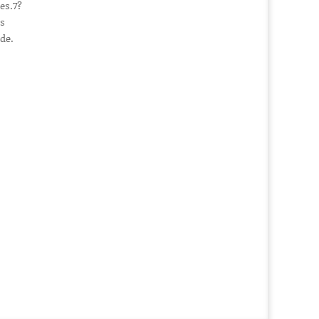
es.7?
s
de.