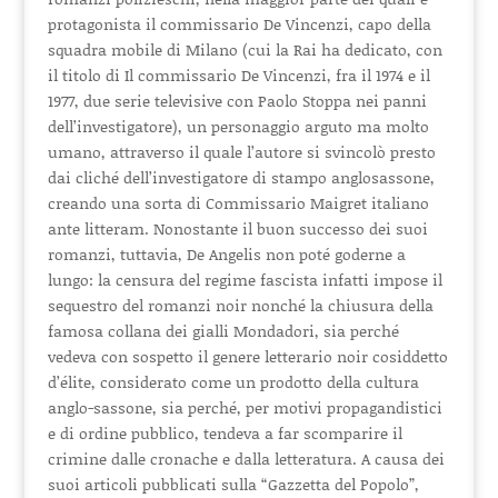
protagonista il commissario De Vincenzi, capo della
squadra mobile di Milano (cui la Rai ha dedicato, con
il titolo di Il commissario De Vincenzi, fra il 1974 e il
1977, due serie televisive con Paolo Stoppa nei panni
dell’investigatore), un personaggio arguto ma molto
umano, attraverso il quale l’autore si svincolò presto
dai cliché dell’investigatore di stampo anglosassone,
creando una sorta di Commissario Maigret italiano
ante litteram. Nonostante il buon successo dei suoi
romanzi, tuttavia, De Angelis non poté goderne a
lungo: la censura del regime fascista infatti impose il
sequestro del romanzi noir nonché la chiusura della
famosa collana dei gialli Mondadori, sia perché
vedeva con sospetto il genere letterario noir cosiddetto
d’élite, considerato come un prodotto della cultura
anglo-sassone, sia perché, per motivi propagandistici
e di ordine pubblico, tendeva a far scomparire il
crimine dalle cronache e dalla letteratura. A causa dei
suoi articoli pubblicati sulla “Gazzetta del Popolo”,