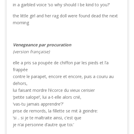
in a garbled voice ‘so why should I be kind to you?’
the little girl and her rag doll were found dead the next
morning
Venegeance par procuration
(version française)
elle a pris sa poupée de chiffon par les pieds et l’a
frappée
contre le parapet, encore et encore, puis a couru au
dehors,
lui faisant mordre l’écorce du vieux cerisier
‘petite salope!’, lui a-t-elle alors crié,
‘vas-tu jamais apprendre’?’
prise de remords, la fillette se mit à geindre:
‘si .. si je te maltraite ainsi, c’est que
je n’ai personne d’autre que toi.’